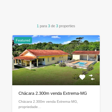
1
para
3
de
3
properties
Featured
Chácara 2.300m venda Extrema-MG
Chácara 2.300m venda Extrema-MG,
propriedade…