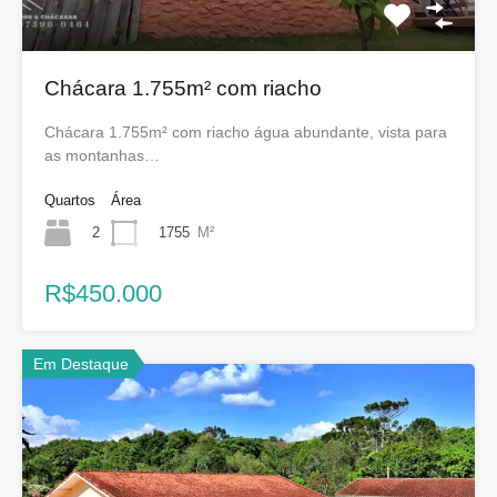
Chácara 1.755m² com riacho
Chácara 1.755m² com riacho água abundante, vista para
as montanhas…
Quartos
Área
2
1755
M²
R$450.000
Em Destaque