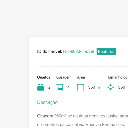
ID do Imóvel:
RH-8830-imovel
Featured
Quartos
Garagem
Área
Tamanho do
2
4
960
m²
960
Descrição
Chácara
960m² pé na água frente exclusiva para
quilômetros da capital via Rodovia Fernão dias.