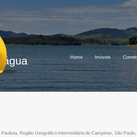
Home
Imóveis
Corret
 água
Paulista, Região Geográfica Intermediária de Campinas, São Paulo,