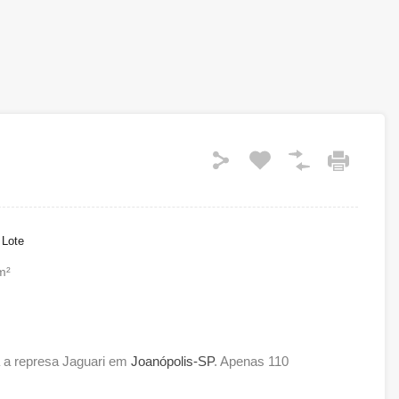
 Lote
m²
 a represa Jaguari em
Joanópolis-SP
. Apenas 110