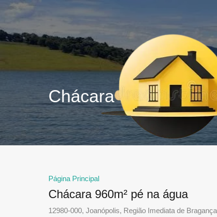
Chácara 960m² pé na
Página Principal
Chácara 960m² pé na água
12980-000, Joanópolis, Região Imediata de Bragança 