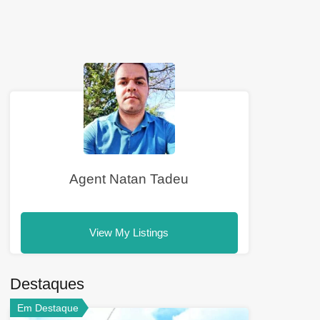
Agent Natan Tadeu
View My Listings
Destaques
Em Destaque