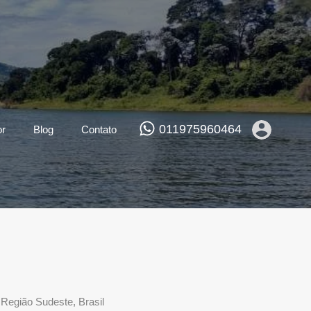
011975960464
or
Blog
Contato
 Região Sudeste, Brasil