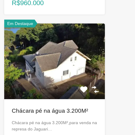
R$960.000
Em Destaque
Chácara pé na água 3.200M²
Chácara pé na água 3.200M²,para venda na
represa do Jaguari…