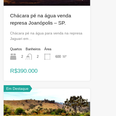
Chácara pé na água venda
represa Joanópolis – SP.
Chácara pé na água para venda na represa
Jaguari em…
Quartos
Banheiros
Área
2
600
M²
2
R$390.000
Em Destaque