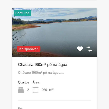
Featured
Indisponível!
Chácara 960m² pé na água
Chácara 960m² pé na água…
Quartos
Área
m²
2
960
Por