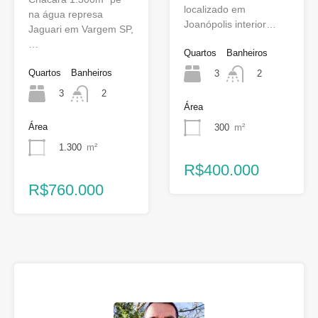
localizado em
na água represa
Joanópolis interior…
Jaguari em Vargem SP,
…
Quartos
Banheiros
Quartos
Banheiros
3
2
3
2
Área
Área
300
m²
1.300
m²
R$400.000
R$760.000