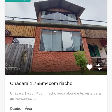
Chácara 1.755m² com riacho
Chácara 1.755m² com riacho água abundante, vista para
as montanhas…
Quartos
Área