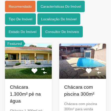
Recomendado
Características Do Imóvel
Tipo De Imóvel
Localização Do Imóvel
Estado Do Imóvel
Consultor De Imóveis
Featured
Chácara
Chácara com
1.300m² pé na
piscina 300m²
água
Chácara com piscina
300m² para venda
Chácara 1.300m² pé