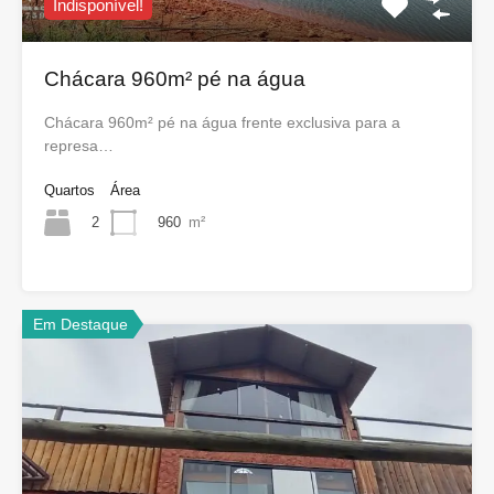
Indisponível!
Chácara 960m² pé na água
Chácara 960m² pé na água frente exclusiva para a
represa…
Quartos
Área
2
960
m²
Em Destaque