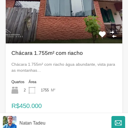
Chácara 1.755m² com riacho
Chácara 1.755m² com riacho água abundante, vista para
as montanhas…
Quartos
Área
2
1755
M²
R$450.000
Natan Tadeu